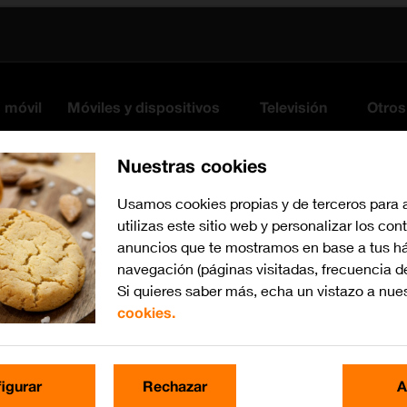
s móvil
Móviles y dispositivos
Televisión
Otros
Nuestras cookies
Usamos cookies propias y de terceros para 
utilizas este sitio web y personalizar los con
anuncios que te mostramos en base a tus há
navegación (páginas visitadas, frecuencia d
Si quieres saber más, echa un vistazo a nue
cookies.
iOS 10.0
Busca por problema o te
igurar
Rechazar
A