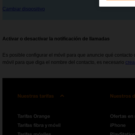
Cambiar dispositivo
Activar o desactivar la notificación de llamadas
Es posible configurar el móvil para que anuncie qué contacto d
móvil para que diga el nombre del contacto, es necesario
crea
Nuestras tarifas
Nuestros d
Tarifas Orange
Ofertas en
Tarifas fibra y móvil
iPhone
Tarifas móviles
PlayStation