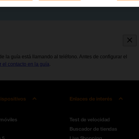
e la guía está llamando al teléfono. Antes de configurar el
r el contacto en la guía
.
ispositivos
Enlaces de interés
 móviles
Test de velocidad
Buscador de tiendas
 5
Live Shopping