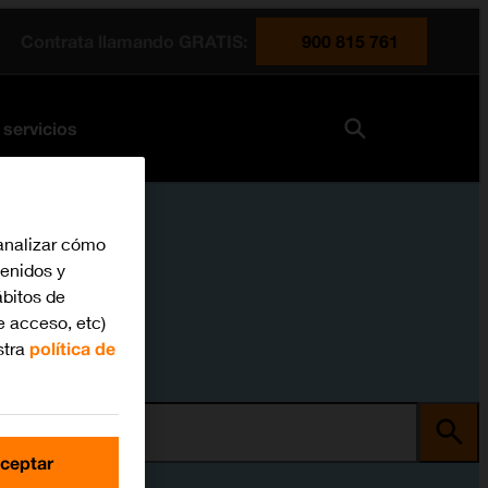
Contrata llamando GRATIS:
900 815 761
 servicios
analizar cómo
tenidos y
bitos de
e acceso, etc)
stra
política de
ma
ceptar