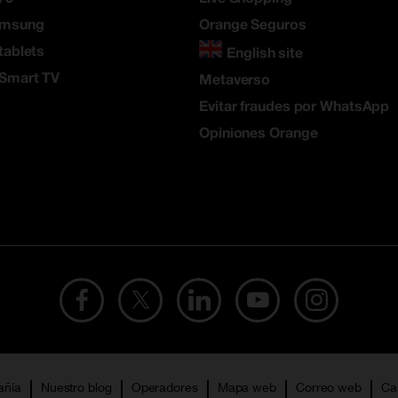
amsung
Orange Seguros
tablets
English site
 Smart TV
Metaverso
Evitar fraudes por WhatsApp
Opiniones Orange
añía
Nuestro blog
Operadores
Mapa web
Correo web
Ca