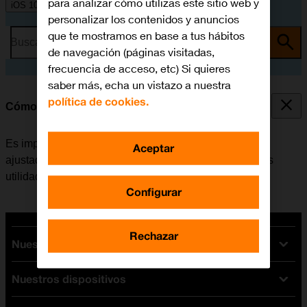
para analizar cómo utilizas este sitio web y
iOS 10.0
personalizar los contenidos y anuncios
que te mostramos en base a tus hábitos
Busca por problema o tema
de navegación (páginas visitadas,
frecuencia de acceso, etc) Si quieres
saber más, echa un vistazo a nuestra
política de cookies.
Cómo ajustar la fecha y la hora
Es importante que la fecha y la hora del móvil estén
Aceptar
ajustadas correctamente, de lo contrario algunas de las
utilidades del teléfono no funcionarán.
Configurar
Rechazar
Nuestras tarifas
Nuestros dispositivos
Tarifas Orange
Tarifas fibra y móvil