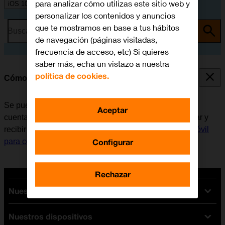
para analizar cómo utilizas este sitio web y
iOS 10.0
personalizar los contenidos y anuncios
que te mostramos en base a tus hábitos
Busca por problema o tema
de navegación (páginas visitadas,
frecuencia de acceso, etc) Si quieres
saber más, echa un vistazo a nuestra
política de cookies.
Cómo escribir y enviar correo electrónico
Se puede enviar y recibir correo electrónico desde las
Aceptar
cuentas de correo electrónico del móvil. Antes de enviar y
recibir correo electrónico, es necesario
configurar el móvil
Configurar
para correo electrónico
.
Rechazar
Nuestras tarifas
Nuestros dispositivos
Tarifas Orange