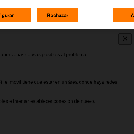
igurar
Rechazar
A
 haber varias causas posibles al problema.
Fi, el móvil tiene que estar en un área donde haya redes
les e intentar establecer conexión de nuevo.