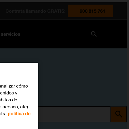
Contrata llamando GRATIS:
900 815 761
 servicios
analizar cómo
tenidos y
bitos de
e acceso, etc)
stra
política de
ma