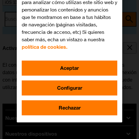
para analizar cómo utilizas este sitio web y
iOS 13.1
personalizar los contenidos y anuncios
que te mostramos en base a tus hábitos
Busca por problema o tema
de navegación (páginas visitadas,
frecuencia de acceso, etc) Si quieres
saber más, echa un vistazo a nuestra
política de cookies.
Activar o desactivar los datos móviles
El consumo de datos se puede limitar, desactivando los
Aceptar
datos móviles. Haciendo esto el móvil no establece conexión
con internet a través de la red móvil. No obstante, se puede
Configurar
utilizar Wi-Fi aunque los datos móviles estén desactivados.
Rechazar
Nuestras tarifas
Nuestros dispositivos
Tarifas Orange