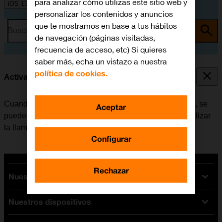
para analizar cómo utilizas este sitio web y
iOS 13.1
personalizar los contenidos y anuncios
que te mostramos en base a tus hábitos
Busca por problema o tema
de navegación (páginas visitadas,
frecuencia de acceso, etc) Si quieres
saber más, echa un vistazo a nuestra
política de cookies.
Activar o desactivar la llamada en espera
Cuando la función de llamada en espera está activada, se
Aceptar
puede responder una nueva llamada sin tener que finalizar
la llamada en curso.
Configurar
Rechazar
Nuestras tarifas
Nuestros dispositivos
Tarifas Orange
Tarifas fibra y móvil