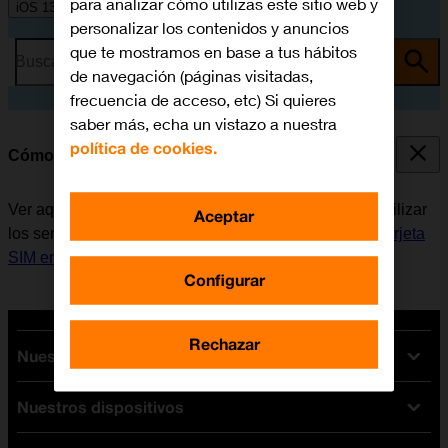
para analizar cómo utilizas este sitio web y
iOS 13.1
personalizar los contenidos y anuncios
que te mostramos en base a tus hábitos
Busca por problema o tema
de navegación (páginas visitadas,
frecuencia de acceso, etc) Si quieres
saber más, echa un vistazo a nuestra
política de cookies.
Cómo encender y apagar el móvil
Ver aquí cómo encender y apagar el móvil. Antes de utilizar
Aceptar
los servicios de la red móvil, es necesario
insertar la tarjeta
SIM en el móvil
.
Configurar
Rechazar
Nuestras tarifas
Nuestros dispositivos
Tarifas Orange
Tarifas fibra y móvil