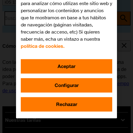
iOS 13.1
para analizar cómo utilizas este sitio web y
personalizar los contenidos y anuncios
que te mostramos en base a tus hábitos
Busca por problema o tema
de navegación (páginas visitadas,
frecuencia de acceso, etc) Si quieres
saber más, echa un vistazo a nuestra
política de cookies.
Cómo utilizar el Tiempo de Uso
Con la función Tiempo de Uso el usuario puede tener una
Aceptar
idea precisa del tiempo que utiliza con su móvil además de
poder limitar el tiempo que emplea con determinadas apps.
Para poder utilizar la función, es necesario
activar el Tiempo
Configurar
de uso
en el móvil.
Rechazar
Nuestras tarifas