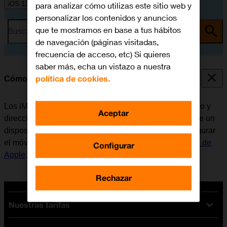
iOS 13.1
para analizar cómo utilizas este sitio web y
personalizar los contenidos y anuncios
que te mostramos en base a tus hábitos
Busca por problema o tema
de navegación (páginas visitadas,
frecuencia de acceso, etc) Si quieres
saber más, echa un vistazo a nuestra
política de cookies.
Cómo configurar el móvil para iMessage
Los iMessages se pueden enviar a números de teléfono y
Aceptar
direcciones de correo electrónico si el destinatario tiene un
dispositivo que disponga de iMessage. Antes de configurar
el móvil para iMessage, es necesario
activar la Cuenta de
Configurar
Apple
.
Rechazar
Nuestras tarifas