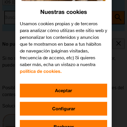
iOS 13.1
Nuestras cookies
Busca por problema o tema
Usamos cookies propias y de terceros
para analizar cómo utilizas este sitio web y
personalizar los contenidos y anuncios
que te mostramos en base a tus hábitos
No puedo escuchar los mensajes del contestador
de navegación (páginas visitadas,
frecuencia de acceso, etc) Si quieres
Si no se pueden escuchar los mensajes del contestador,
saber más, echa un vistazo a nuestra
puede haber varias causas posibles al problema.
política de cookies.
Posible causa 1 de 4:
Para poder escuchar los mensajes del
Aceptar
contestador, es necesario seleccionar sus ajustes.
Solución:
Cómo configurar el contestador
.
Configurar
Rechazar