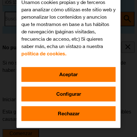
Usamos cookies propias y de terceros
iOS 13.1
para analizar cómo utilizas este sitio web y
personalizar los contenidos y anuncios
Busca por problema o tema
que te mostramos en base a tus hábitos
de navegación (páginas visitadas,
frecuencia de acceso, etc) Si quieres
saber más, echa un vistazo a nuestra
No puedo enviar ni recibir correo electrónico
política de cookies.
Si no se puede enviar ni recibir correo electrónico, puede
haber varias causas posibles al problema.
Aceptar
Configurar
Iniciar la guía para solucionar tu problema
Esta guía te va a conducir a través de una serie de posibles
Rechazar
causas y soluciones al problema.
Comenzar