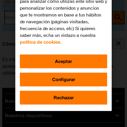
para analizar cómo utilizas este sitio web y
iOS 11.0
personalizar los contenidos y anuncios
que te mostramos en base a tus hábitos
Busca por problema o tema
de navegación (páginas visitadas,
frecuencia de acceso, etc) Si quieres
saber más, echa un vistazo a nuestra
política de cookies.
Cómo ajustar la fecha y la hora
Es importante que la fecha y la hora del móvil estén
Aceptar
ajustadas correctamente, de lo contrario algunas de las
utilidades del teléfono no funcionarán.
Configurar
Rechazar
Nuestras tarifas
Nuestros dispositivos
Tarifas Orange
Tarifas fibra y móvil