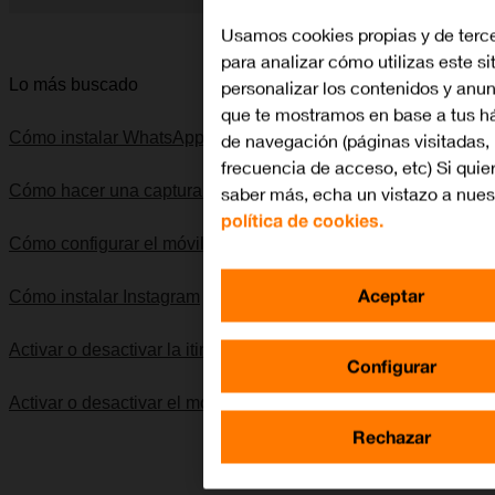
Diapositiva 1 de 5. Apple iPhone 8 - Silver - imagen 1
Usamos cookies propias y de terc
para analizar cómo utilizas este si
Lo más buscado
personalizar los contenidos y anu
que te mostramos en base a tus h
Cómo instalar WhatsApp Messenger
de navegación (páginas visitadas,
frecuencia de acceso, etc) Si quie
Cómo hacer una captura de pantalla
saber más, echa un vistazo a nues
política de cookies.
Cómo configurar el móvil para internet
Aceptar
Cómo instalar Instagram
Activar o desactivar la itinerancia de datos
Configurar
Activar o desactivar el modo silencioso
Rechazar