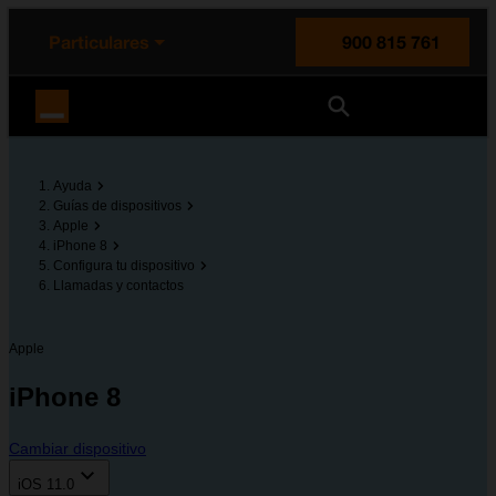
enido principal
e de la página
la cabecera
Particulares
900 815 761
Orange España
Ayuda
Guías de dispositivos
Apple
iPhone 8
Configura tu dispositivo
Llamadas y contactos
Apple
iPhone 8
Cambiar dispositivo
iOS 11.0