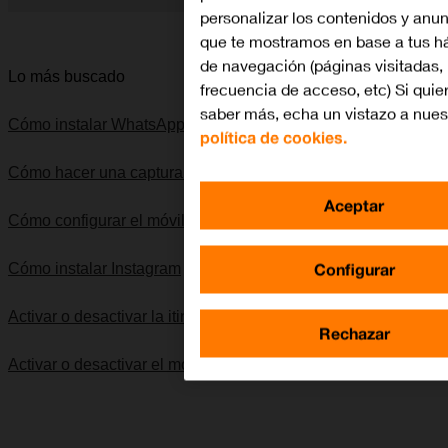
personalizar los contenidos y anu
Diapositiva 1 de 5. Apple iPhone 8 - Silver - imagen 1
que te mostramos en base a tus h
de navegación (páginas visitadas,
Lo más buscado
frecuencia de acceso, etc) Si quie
saber más, echa un vistazo a nues
Cómo instalar WhatsApp Messenger
política de cookies.
Cómo hacer una captura de pantalla
Aceptar
Cómo configurar el móvil para internet
Configurar
Cómo instalar Instagram
Activar o desactivar la itinerancia de datos
Rechazar
Activar o desactivar el modo silencioso