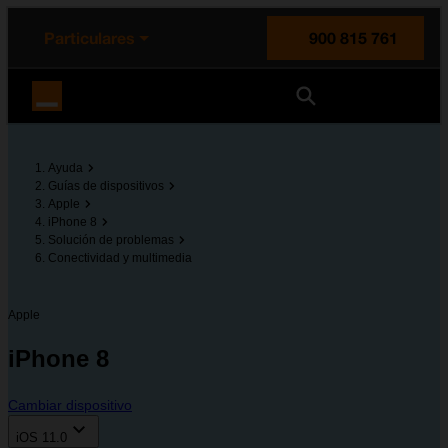
enido principal
e de la página
la cabecera
Particulares
900 815 761
Orange España
Ayuda
Guías de dispositivos
Apple
iPhone 8
Solución de problemas
Conectividad y multimedia
Apple
iPhone 8
Cambiar dispositivo
iOS 11.0