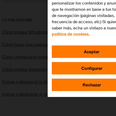
personalizar los contenidos y anu
Diapositiva 1 de 5. Apple iPhone 8 - Silver - imagen 1
que te mostramos en base a tus h
de navegación (páginas visitadas,
Lo más buscado
frecuencia de acceso, etc) Si quie
saber más, echa un vistazo a nues
Cómo instalar WhatsApp Messenger
política de cookies.
Cómo hacer una captura de pantalla
Aceptar
Cómo configurar el móvil para internet
Configurar
Cómo instalar Instagram
Activar o desactivar la itinerancia de datos
Rechazar
Activar o desactivar el modo silencioso