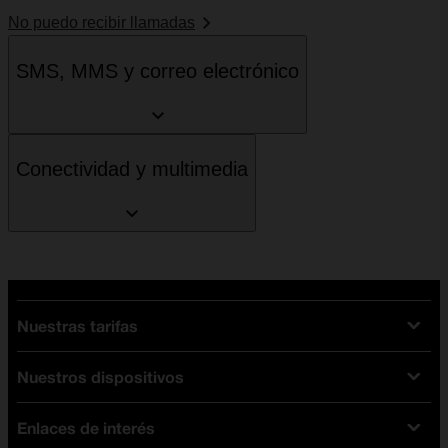
No puedo recibir llamadas
SMS, MMS y correo electrónico
Conectividad y multimedia
Nuestras tarifas
Nuestros dispositivos
Tarifas Orange
Tarifas fibra y móvil
Enlaces de interés
Ofertas en móviles
Tarifas móviles