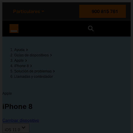
enido principal
e de la página
la cabecera
Particulares
900 815 761
Orange España
Ayuda
Guías de dispositivos
Apple
iPhone 8
Solución de problemas
Llamadas y contestador
Apple
iPhone 8
Cambiar dispositivo
iOS 11.0