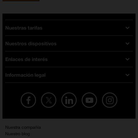
Nuestras tarifas
Nuestros dispositivos
Tarifas Orange
Tarifas fibra y móvil
Enlaces de interés
Ofertas en móviles
Tarifas móviles
iPhone
Tarifas internet y fibra
Información legal
Test de velocidad
PlayStation 5
Tarifas de tarjeta prepago
Buscador de tiendas
Móviles Samsung
Tarifas datos ilimitados
Aviso legal
Live Shopping
Ofertas en tablets
Recarga de saldo
Condiciones legales
Orange Seguros
Ofertas en Smart TV
Ofertas y promociones Orange
Promociones Vigentes
English site
Contrata por teléfono con Orange
Precios vigentes
Metaverso
Nuestra compañía
No + publi
Evitar fraudes por WhatsApp
Nuestro blog
Resolución de litigios en línea