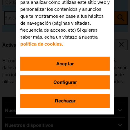
para analizar cómo utilizas este sitio web y
iOS 12.0
personalizar los contenidos y anuncios
que te mostramos en base a tus hábitos
Busca por problema o tema
de navegación (páginas visitadas,
frecuencia de acceso, etc) Si quieres
saber más, echa un vistazo a nuestra
política de cookies.
Activar o desactivar los datos móviles
El consumo de datos se puede limitar, desactivando los
Aceptar
datos móviles. Haciendo esto el móvil no establece conexión
con internet a través de la red móvil. No obstante, se puede
Configurar
utilizar Wi-Fi aunque los datos móviles estén desactivados.
Rechazar
Nuestras tarifas
Nuestros dispositivos
Tarifas Orange