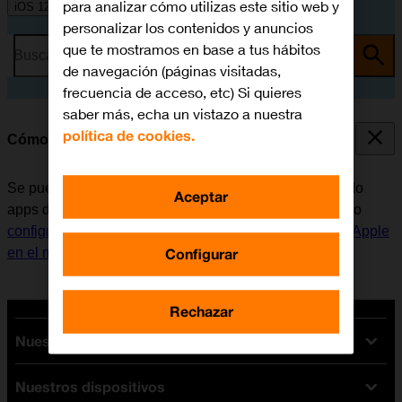
para analizar cómo utilizas este sitio web y
iOS 12.0
personalizar los contenidos y anuncios
que te mostramos en base a tus hábitos
Busca por problema o tema
de navegación (páginas visitadas,
frecuencia de acceso, etc) Si quieres
saber más, echa un vistazo a nuestra
política de cookies.
Cómo instalar apps de App Store
Se pueden añadir nuevas funciones al móvil, instalando
Aceptar
apps de App Store. Antes de instalar apps, es necesario
configurar el móvil para internet
y
activar la Cuenta de Apple
Configurar
en el móvil
.
Rechazar
Nuestras tarifas
Nuestros dispositivos
Tarifas Orange