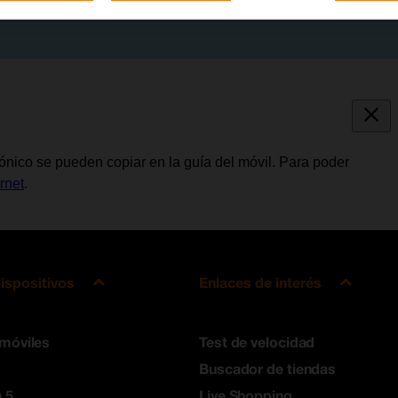
rónico se pueden copiar en la guía del móvil. Para poder
rnet
.
ispositivos
Enlaces de interés
 móviles
Test de velocidad
Buscador de tiendas
 5
Live Shopping