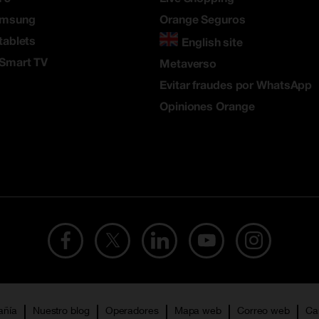
amsung
Orange Seguros
tablets
English site
 Smart TV
Metaverso
Evitar fraudes por WhatsApp
Opiniones Orange
añía
Nuestro blog
Operadores
Mapa web
Correo web
Ca