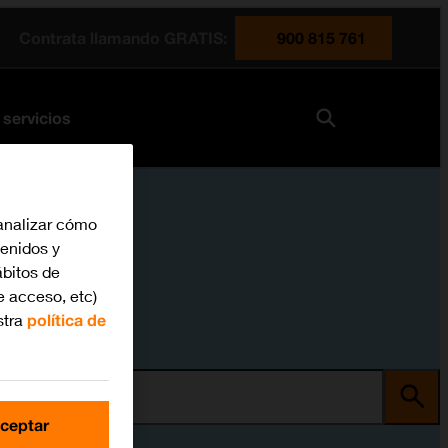
Contrata llamando GRATIS:
900 815 761
 servicios
analizar cómo
tenidos y
bitos de
e acceso, etc)
stra
política de
ma
ceptar