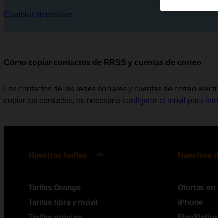
Cambiar dispositivo
Cómo copiar contactos de RRSS y cuentas de correo
Los contactos de las redes sociales y cuentas de correo elect
copiar los contactos, es necesario
configurar el móvil para inte
Nuestras tarifas
Nuestros d
Tarifas Orange
Ofertas en
Tarifas fibra y móvil
iPhone
Tarifas móviles
PlayStation