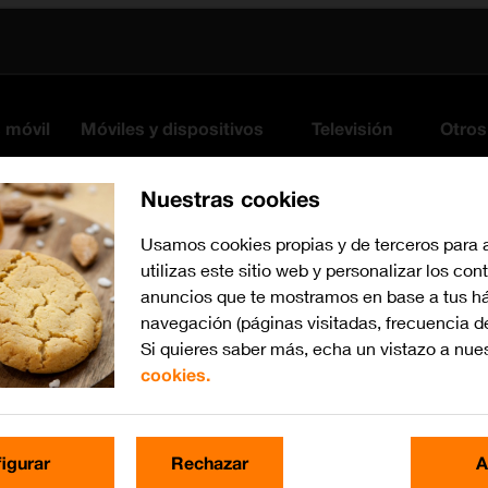
s móvil
Móviles y dispositivos
Televisión
Otros
Nuestras cookies
Usamos cookies propias y de terceros para 
utilizas este sitio web y personalizar los con
anuncios que te mostramos en base a tus há
navegación (páginas visitadas, frecuencia d
Si quieres saber más, echa un vistazo a nue
cookies.
iOS 12.0
Busca por problema o te
igurar
Rechazar
A