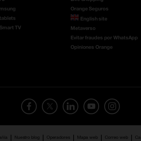
amsung
Orange Seguros
tablets
English site
 Smart TV
Metaverso
Evitar fraudes por WhatsApp
Opiniones Orange
añía
Nuestro blog
Operadores
Mapa web
Correo web
Ca