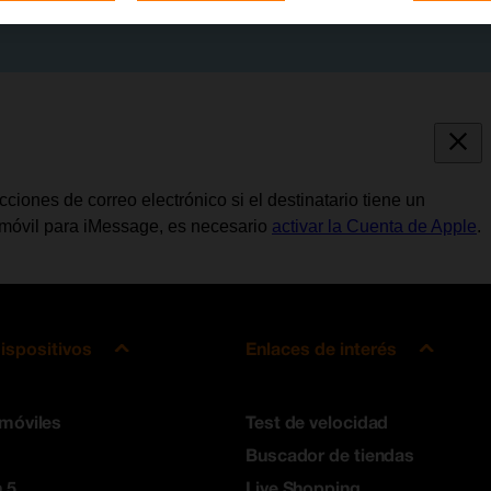
iones de correo electrónico si el destinatario tiene un
 móvil para iMessage, es necesario
activar la Cuenta de Apple
.
ispositivos
Enlaces de interés
 móviles
Test de velocidad
Buscador de tiendas
 5
Live Shopping