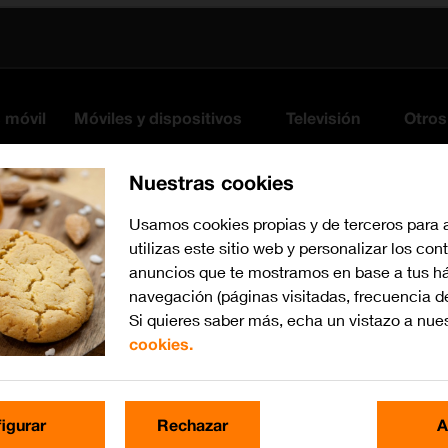
s móvil
Móviles y dispositivos
Televisión
Otros
Nuestras cookies
Usamos cookies propias y de terceros para 
utilizas este sitio web y personalizar los con
anuncios que te mostramos en base a tus há
navegación (páginas visitadas, frecuencia d
Si quieres saber más, echa un vistazo a nue
cookies.
iOS 12.0
Busca por problema o te
igurar
Rechazar
A