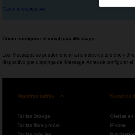
Cambiar dispositivo
Cómo configurar el móvil para iMessage
Los iMessages se pueden enviar a números de teléfono y direcc
dispositivo que disponga de iMessage. Antes de configurar el
Nuestras tarifas
Nuestros d
Tarifas Orange
Ofertas en
Tarifas fibra y móvil
iPhone
Tarifas móviles
PlayStation