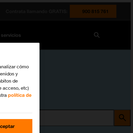
Contrata llamando GRATIS:
900 815 761
 servicios
analizar cómo
tenidos y
bitos de
e acceso, etc)
stra
política de
ma
ceptar