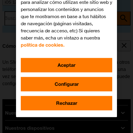
para analizar cómo utilizas este sitio web y
iOS 12.0
personalizar los contenidos y anuncios
que te mostramos en base a tus hábitos
Busca por problema o tema
de navegación (páginas visitadas,
frecuencia de acceso, etc) Si quieres
saber más, echa un vistazo a nuestra
política de cookies.
Cómo configurar el móvil para SMS
Un SMS es un mensaje de texto que se puede enviar a otros
Aceptar
teléfonos móviles. El móvil puede enviar y recibir SMS una
vez se ha insertado la tarjeta SIM. Si no es el caso, se puede
Configurar
configurar el móvil para SMS de forma manual.
Rechazar
Nuestras tarifas
Nuestros dispositivos
Tarifas Orange