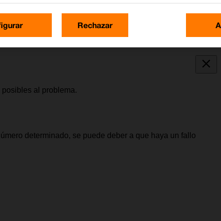
igurar
Rechazar
A
 posibles al problema.
número determinado, se puede deber a que haya un fallo