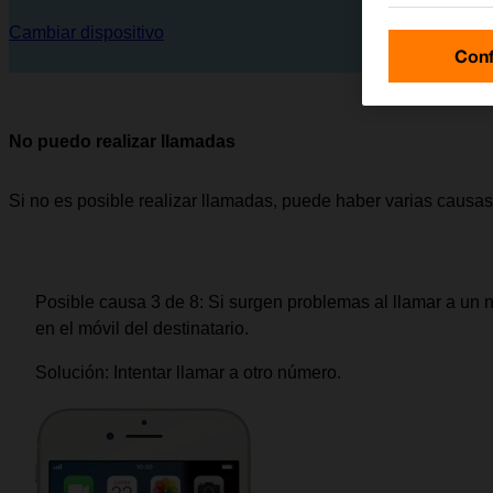
Cambiar dispositivo
Conf
No puedo realizar llamadas
Si no es posible realizar llamadas, puede haber varias causas
Posible causa 3 de 8:
Si surgen problemas al llamar a un 
en el móvil del destinatario.
Solución:
Intentar llamar a otro número.