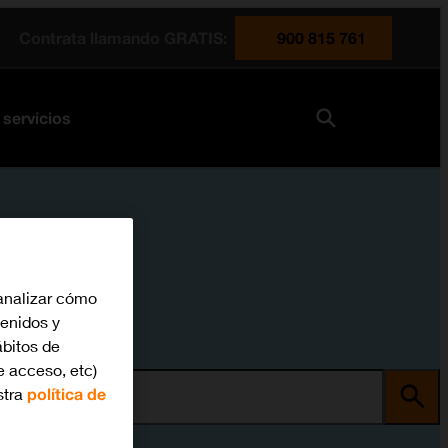
Contrata llamando GRATIS:
900 815 761
 servicios
analizar cómo
tenidos y
bitos de
e acceso, etc)
stra
política de
ma