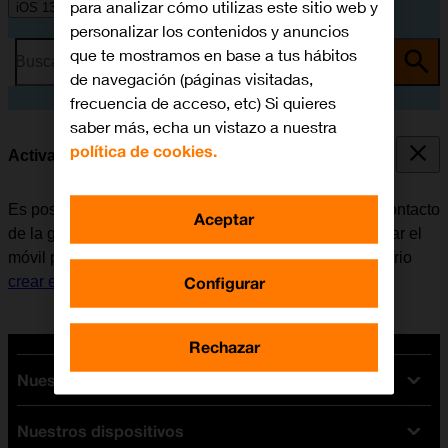
para analizar cómo utilizas este sitio web y
iOS 13.1
personalizar los contenidos y anuncios
que te mostramos en base a tus hábitos
Busca por problema o tema
de navegación (páginas visitadas,
frecuencia de acceso, etc) Si quieres
saber más, echa un vistazo a nuestra
política de cookies.
Activar o desactivar la notificación de llamadas
Es posible configurar el móvil para que anuncie qué contacto
Aceptar
de la guía está llamando al teléfono. Antes de configurar el
móvil para que diga el nombre del contacto, es necesario
Configurar
crear el contacto en la guía
.
Rechazar
Nuestras tarifas
Nuestros dispositivos
Tarifas Orange