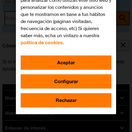
para analizar cómo utilizas este sitio web y
iOS 13.1
personalizar los contenidos y anuncios
que te mostramos en base a tus hábitos
Busca por problema o tema
de navegación (páginas visitadas,
frecuencia de acceso, etc) Si quieres
saber más, echa un vistazo a nuestra
política de cookies.
Cómo reiniciar el móvil
Si el móvil funciona muy lentamente o no responde, puede
Aceptar
ayudar el reiniciarlo.
Configurar
Nuestras tarifas
Rechazar
Nuestros dispositivos
Tarifas Orange
Tarifas fibra y móvil
Enlaces de interés
Ofertas en móviles
Tarifas móviles