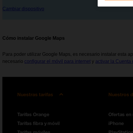
Cambiar dispositivo
Cómo instalar Google Maps
Para poder utilizar Google Maps, es necesario instalar esta ap
necesario
configurar el móvil para internet
y
activar la Cuenta 
Nuestras tarifas
Nuestros d
Tarifas Orange
Ofertas en
Tarifas fibra y móvil
iPhone
Tarifas móviles
PlayStation