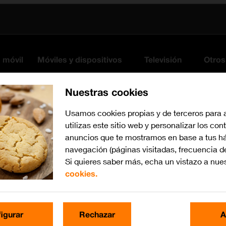
s móvil
Móviles y dispositivos
Televisión
Otros
Nuestras cookies
Usamos cookies propias y de terceros para 
utilizas este sitio web y personalizar los con
anuncios que te mostramos en base a tus há
navegación (páginas visitadas, frecuencia d
Si quieres saber más, echa un vistazo a nue
cookies.
iOS 13.1
Busca por problema o te
igurar
Rechazar
A