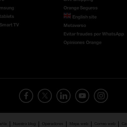
amsung
Orange Seguros
tablets
English site
 Smart TV
Metaverso
Evitar fraudes por WhatsApp
Opiniones Orange
añía
Nuestro blog
Operadores
Mapa web
Correo web
Ca