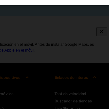
licación en el móvil. Antes de instalar Google Maps, es
de Apple en el móvil
.
ispositivos
Enlaces de interés
 móviles
Test de velocidad
Buscador de tiendas
 5
Live Shopping