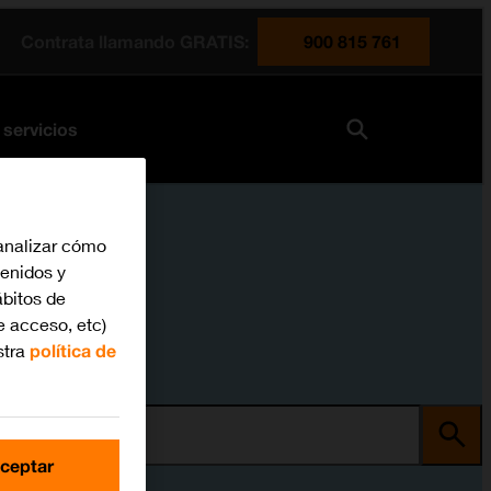
Contrata llamando GRATIS:
900 815 761
 servicios
analizar cómo
tenidos y
bitos de
e acceso, etc)
stra
política de
ma
ceptar