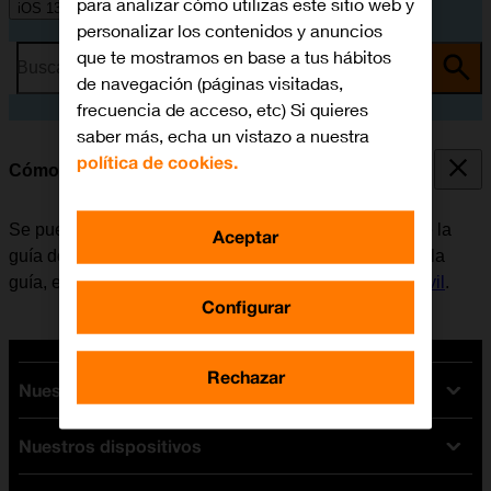
para analizar cómo utilizas este sitio web y
iOS 13.1
personalizar los contenidos y anuncios
que te mostramos en base a tus hábitos
Busca por problema o tema
de navegación (páginas visitadas,
frecuencia de acceso, etc) Si quieres
saber más, echa un vistazo a nuestra
política de cookies.
Cómo llamar a un contacto de la guía
Se puede llamar a un contacto, cogiendo el número de la
Aceptar
guía del móvil. Para poder llamar a un contacto desde la
guía, es necesario
crear un contacto en la guía del móvil
.
Configurar
Rechazar
Nuestras tarifas
Nuestros dispositivos
Tarifas Orange
Tarifas fibra y móvil