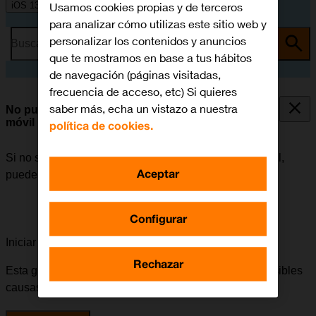
Usamos cookies propias y de terceros
iOS 13.1
para analizar cómo utilizas este sitio web y
personalizar los contenidos y anuncios
Busca por problema o tema
que te mostramos en base a tus hábitos
de navegación (páginas visitadas,
frecuencia de acceso, etc) Si quieres
saber más, echa un vistazo a nuestra
No puedo utilizar la conexión de internet de mi
móvil
política de cookies.
Si no se puede utilizar la conexión de internet del móvil,
Aceptar
puede haber varias causas posibles al problema.
Configurar
Iniciar la guía para solucionar tu problema
Rechazar
Esta guía te va a conducir a través de una serie de posibles
causas y soluciones al problema.