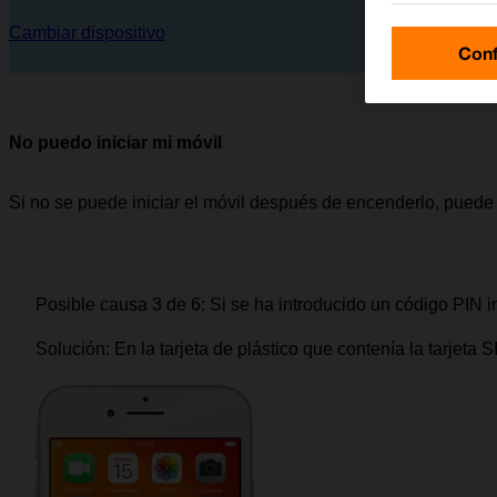
Cambiar dispositivo
Conf
No puedo iniciar mi móvil
Si no se puede iniciar el móvil después de encenderlo, puede
Posible causa 3 de 6:
Si se ha introducido un código PIN in
Solución:
En la tarjeta de plástico que contenía la tarjeta