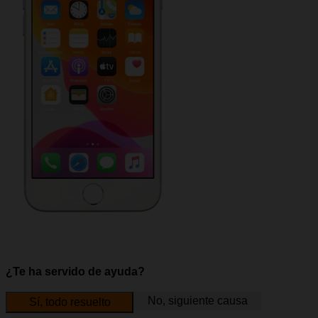
¿Te ha servido de ayuda?
No, siguiente causa
Sí, todo resuelto