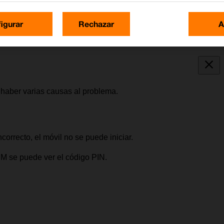
igurar
Rechazar
A
 haber varias causas al problema.
correcto, el móvil no se puede iniciar.
 SIM se puede ver el código PIN.