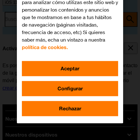
para analizar cómo utilizas este sitio web y
iOS 11.0
personalizar los contenidos y anuncios
que te mostramos en base a tus hábitos
Busca por problema o tema
de navegación (páginas visitadas,
frecuencia de acceso, etc) Si quieres
saber más, echa un vistazo a nuestra
política de cookies.
Activar o desactivar la notificación de llamadas
Es posible configurar el móvil para que anuncie qué contacto
Aceptar
de la guía está llamando al teléfono. Antes de configurar el
móvil para que diga el nombre del contacto, es necesario
Configurar
crear el contacto en la guía
.
Rechazar
Nuestras tarifas
Nuestros dispositivos
Tarifas Orange