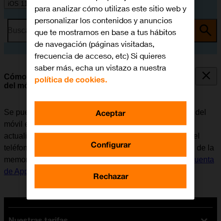
iOS 11.0
para analizar cómo utilizas este sitio web y
personalizar los contenidos y anuncios
Busca por problema o tema
que te mostramos en base a tus hábitos
de navegación (páginas visitadas,
frecuencia de acceso, etc) Si quieres
saber más, echa un vistazo a nuestra
Cómo hacer una copia de seguridad de la memoria
política de cookies.
del móvil en iCloud
Aceptar
Se puede hacer una copia de seguridad del contenido del
móvil en iCloud para que no se pierda, por ejemplo, al
actualizar el software del móvil o en caso de pérdida del
Configurar
teléfono. Antes de poder hacer una copia de seguridad de la
memoria del móvil en iCloud, es necesario
activar la Cuenta
de Apple en el móvil
y
conectarse a una red Wi-Fi
.
Rechazar
Nuestras tarifas