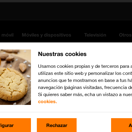
s móvil
Móviles y dispositivos
Televisión
Otros
Nuestras cookies
Usamos cookies propias y de terceros para 
utilizas este sitio web y personalizar los con
anuncios que te mostramos en base a tus há
navegación (páginas visitadas, frecuencia d
Si quieres saber más, echa un vistazo a nue
cookies.
iOS 11.0
Busca por problema o te
igurar
Rechazar
A