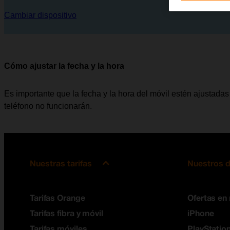
Cambiar dispositivo
Cómo ajustar la fecha y la hora
Es importante que la fecha y la hora del móvil estén ajustadas 
teléfono no funcionarán.
Nuestras tarifas
Nuestros d
Tarifas Orange
Ofertas en
Tarifas fibra y móvil
iPhone
Tarifas móviles
PlayStation