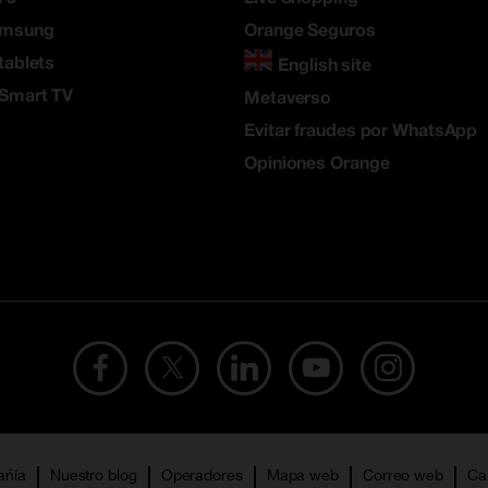
amsung
Orange Seguros
tablets
English site
 Smart TV
Metaverso
Evitar fraudes por WhatsApp
Opiniones Orange
añía
Nuestro blog
Operadores
Mapa web
Correo web
Ca