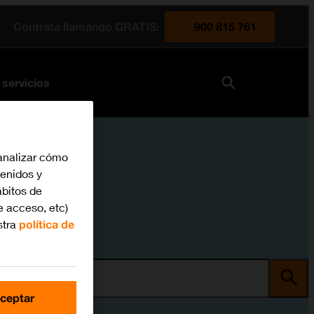
Contrata llamando GRATIS:
900 815 761
 servicios
analizar cómo
tenidos y
bitos de
e acceso, etc)
stra
política de
ma
ceptar