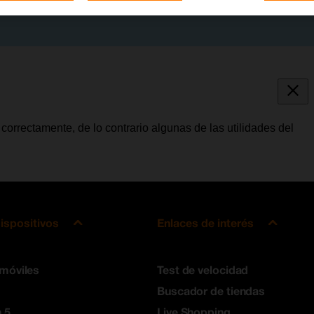
correctamente, de lo contrario algunas de las utilidades del
ispositivos
Enlaces de interés
 móviles
Test de velocidad
Buscador de tiendas
 5
Live Shopping