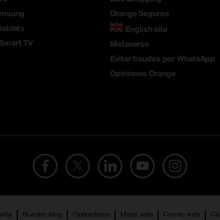
amsung
Orange Seguros
tablets
English site
 Smart TV
Metaverso
Evitar fraudes por WhatsApp
Opiniones Orange
añía
Nuestro blog
Operadores
Mapa web
Correo web
Ca