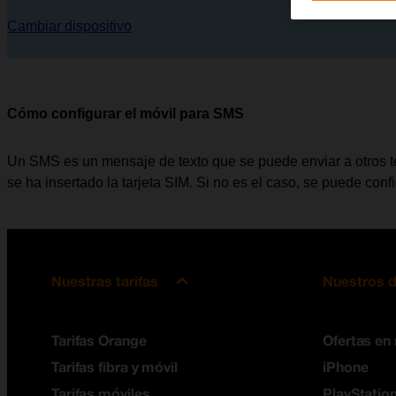
Cambiar dispositivo
Cómo configurar el móvil para SMS
Un SMS es un mensaje de texto que se puede enviar a otros te
se ha insertado la tarjeta SIM. Si no es el caso, se puede con
Nuestras tarifas
Nuestros d
Tarifas Orange
Ofertas en
Tarifas fibra y móvil
iPhone
Tarifas móviles
PlayStation