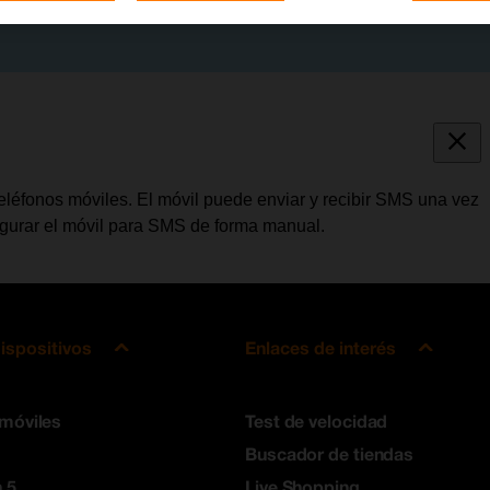
léfonos móviles. El móvil puede enviar y recibir SMS una vez
figurar el móvil para SMS de forma manual.
ispositivos
Enlaces de interés
 móviles
Test de velocidad
Buscador de tiendas
 5
Live Shopping