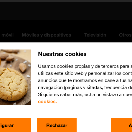
s móvil
Móviles y dispositivos
Televisión
Otros
Nuestras cookies
Usamos cookies propias y de terceros para 
utilizas este sitio web y personalizar los con
anuncios que te mostramos en base a tus há
navegación (páginas visitadas, frecuencia d
Si quieres saber más, echa un vistazo a nue
cookies.
iOS 11.0
Busca por problema o te
igurar
Rechazar
A