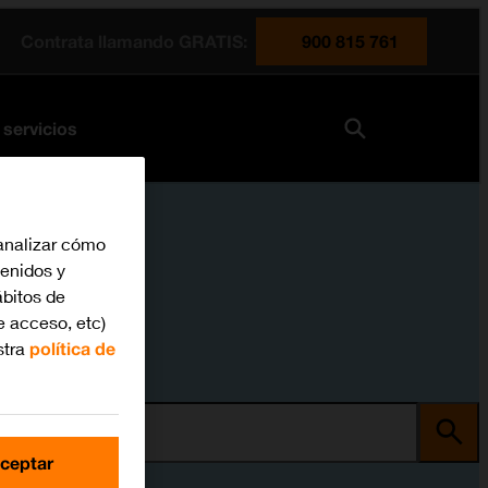
Contrata llamando GRATIS:
900 815 761
 servicios
analizar cómo
tenidos y
bitos de
e acceso, etc)
stra
política de
ma
ceptar