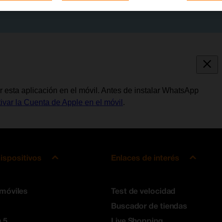
 esta aplicación en el móvil. Antes de instalar WhatsApp
tivar la Cuenta de Apple en el móvil
.
ispositivos
Enlaces de interés
 móviles
Test de velocidad
Buscador de tiendas
 5
Live Shopping