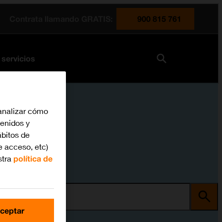
Contrata llamando GRATIS:
900 815 761
 servicios
analizar cómo
tenidos y
bitos de
e acceso, etc)
stra
política de
ma
ceptar