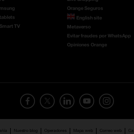
amsung
Orange Seguros
tablets
English site
 Smart TV
Metaverso
Evitar fraudes por WhatsApp
Opiniones Orange
añía
Nuestro blog
Operadores
Mapa web
Correo web
Ca