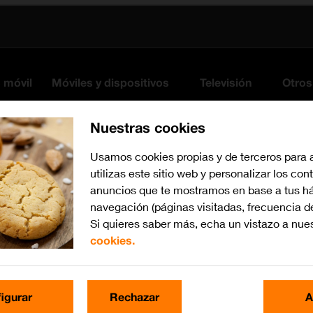
s móvil
Móviles y dispositivos
Televisión
Otros
Nuestras cookies
Usamos cookies propias y de terceros para 
utilizas este sitio web y personalizar los con
anuncios que te mostramos en base a tus há
navegación (páginas visitadas, frecuencia d
Si quieres saber más, echa un vistazo a nue
cookies.
iOS 11.0
Busca por problema o te
igurar
Rechazar
A