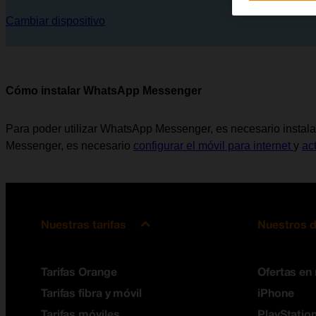
Cambiar dispositivo
Cómo instalar WhatsApp Messenger
Para poder utilizar WhatsApp Messenger, es necesario instalar
Messenger, es necesario
configurar el móvil para internet
y
ac
Nuestras tarifas
Nuestros d
Tarifas Orange
Ofertas en
Tarifas fibra y móvil
iPhone
Tarifas móviles
PlayStation