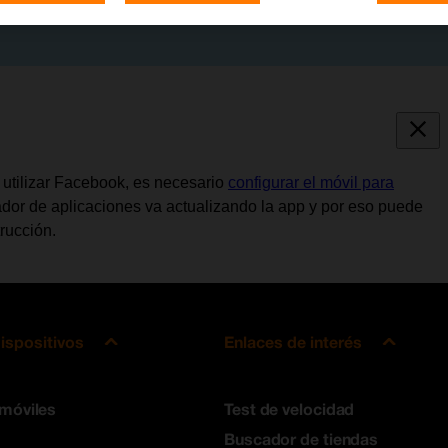
e utilizar Facebook, es necesario
configurar el móvil para
lador de aplicaciones va actualizando la app y por eso puede
rucción.
ispositivos
Enlaces de interés
 móviles
Test de velocidad
Buscador de tiendas