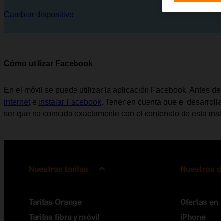
Cambiar dispositivo
Cómo utilizar Facebook
En el móvil se puede utilizar la aplicación Facebook. Antes d
internet
e
instalar Facebook
. Tener en cuenta que el desarrol
ser que no coincida exactamente con el contenido de esta inst
Nuestras tarifas
Nuestros d
Tarifas Orange
Ofertas en
Tarifas fibra y móvil
iPhone