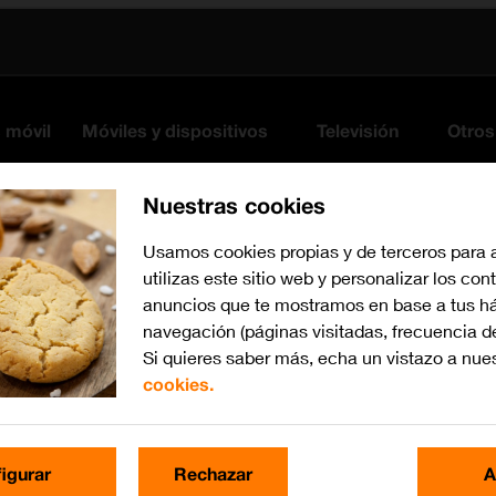
s móvil
Móviles y dispositivos
Televisión
Otros
Nuestras cookies
Usamos cookies propias y de terceros para 
utilizas este sitio web y personalizar los con
anuncios que te mostramos en base a tus há
navegación (páginas visitadas, frecuencia d
Si quieres saber más, echa un vistazo a nue
cookies.
iOS 11.0
Busca por problema o te
igurar
Rechazar
A