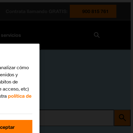
Contrata llamando GRATIS:
900 815 761
 servicios
analizar cómo
tenidos y
bitos de
e acceso, etc)
stra
política de
ma
ceptar