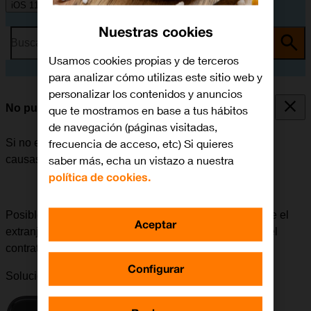
iOS 11.0
Nuestras cookies
Busca por problema o tema
Usamos cookies propias y de terceros
para analizar cómo utilizas este sitio web y
personalizar los contenidos y anuncios
No puedo realizar llamadas
que te mostramos en base a tus hábitos
de navegación (páginas visitadas,
frecuencia de acceso, etc) Si quieres
Si no es posible realizar llamadas, puede haber varias
saber más, echa un vistazo a nuestra
causas posibles al problema.
política de cookies.
Posible causa 5 de 8:
Para realizar llamadas a o desde el
Aceptar
extranjero, la itinerancia tiene que estar habilitada en el
contrato.
Configurar
Solución:
Cómo habilitar la itinerancia en tu contrato
.