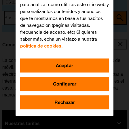
iOS 12.0
para analizar cómo utilizas este sitio web y
personalizar los contenidos y anuncios
que te mostramos en base a tus hábitos
Busca por problema o tema
de navegación (páginas visitadas,
frecuencia de acceso, etc) Si quieres
saber más, echa un vistazo a nuestra
Cómo configurar el móvil para internet
política de cookies.
La conexión de internet se utiliza en muchas funciones del
Aceptar
móvil, por ejemplo, al usar el navegador, recibir correo
electrónico, instalar apps, etc. El móvil se puede conectar a
internet una vez se haya insertado la tarjeta SIM. Si no es el
Configurar
caso, se puede configurar el móvil para internet de forma
manual.
Rechazar
Nuestras tarifas