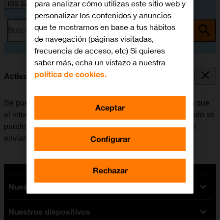
para analizar cómo utilizas este sitio web y
iOS 12.0
personalizar los contenidos y anuncios
que te mostramos en base a tus hábitos
Busca por problema o tema
de navegación (páginas visitadas,
frecuencia de acceso, etc) Si quieres
saber más, echa un vistazo a nuestra
política de cookies.
Activar o desactivar la identificación de llamadas
Se puede desactivar la identificación de llamadas para que
Aceptar
el interlocutor no pueda ver quién realiza la llamada. Solo se
puede ocultar el número con las llamadas de voz. Si se
Configurar
envían mensajes, el destinatario podrá ver el número.
Rechazar
Nuestras tarifas
Nuestros dispositivos
Tarifas Orange