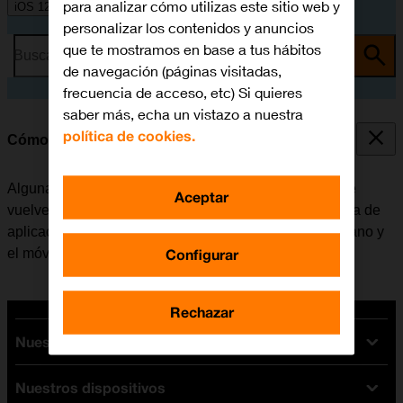
para analizar cómo utilizas este sitio web y
iOS 12.0
personalizar los contenidos y anuncios
que te mostramos en base a tus hábitos
Busca por problema o tema
de navegación (páginas visitadas,
frecuencia de acceso, etc) Si quieres
saber más, echa un vistazo a nuestra
política de cookies.
Cómo cerrar las aplicaciones en segundo plano
Algunas aplicaciones no se cierran del todo cuando se
Aceptar
vuelve a la pantalla de inicio. Si no se cierran de la lista de
aplicaciones activas, seguirán estando en segundo plano y
Configurar
el móvil funcionará más lentamente.
Rechazar
Nuestras tarifas
Nuestros dispositivos
Tarifas Orange