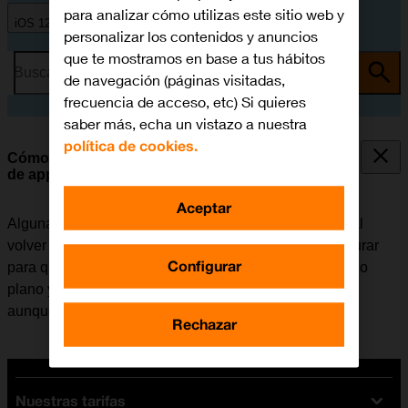
para analizar cómo utilizas este sitio web y
iOS 12.0
personalizar los contenidos y anuncios
que te mostramos en base a tus hábitos
Busca por problema o tema
de navegación (páginas visitadas,
frecuencia de acceso, etc) Si quieres
saber más, echa un vistazo a nuestra
política de cookies.
Cómo seleccionar los ajustes de la actualización
de apps en segundo plano
Aceptar
Algunas apps siguen funcionando en segundo plano al
volver a la pantalla de inicio. El móvil se puede configurar
Configurar
para que actualice el contenido de las apps en segundo
plano y así se puede seguir recibiendo notificaciones
aunque una app no esté activa.
Rechazar
Nuestras tarifas