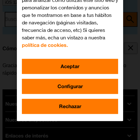
para analizar cómo utilizas este sitio web y
iOS 12.0
personalizar los contenidos y anuncios
que te mostramos en base a tus hábitos
Busca por problema o tema
de navegación (páginas visitadas,
frecuencia de acceso, etc) Si quieres
saber más, echa un vistazo a nuestra
política de cookies.
Cómo utilizar el Centro de Control
Gracias al Centro de Control es posible tener un acceso
Aceptar
rápido a determinadas funciones del móvil.
Configurar
Nuestras tarifas
Rechazar
Nuestros dispositivos
Tarifas Orange
Tarifas fibra y móvil
Enlaces de interés
Ofertas en móviles
Tarifas móviles