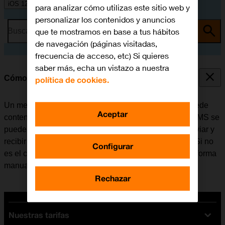
iOS 12.0
para analizar cómo utilizas este sitio web y
personalizar los contenidos y anuncios
que te mostramos en base a tus hábitos
Busca por problema o tema
de navegación (páginas visitadas,
frecuencia de acceso, etc) Si quieres
saber más, echa un vistazo a nuestra
Cómo configurar el móvil para MMS
política de cookies.
Un mensaje multimedia (MMS) es un mensaje que puede
Aceptar
contener imágenes y otros archivos multimedia. Los MMS se
pueden enviar a otros teléfonos móviles. Se puede enviar y
recibir MMS una vez se haya insertado la tarjeta SIM. Si no
Configurar
es el caso, se puede configurar el móvil para MMS de forma
manual.
Rechazar
Nuestras tarifas