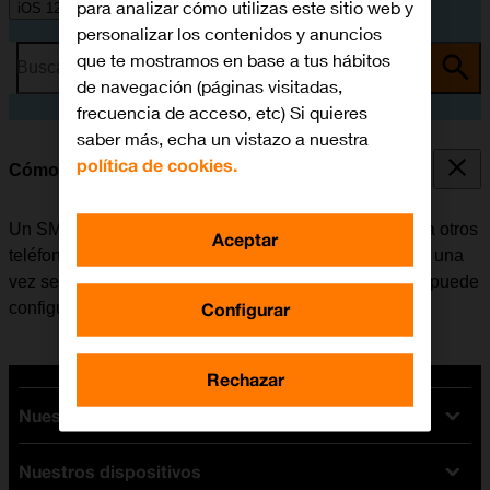
para analizar cómo utilizas este sitio web y
iOS 12.0
personalizar los contenidos y anuncios
que te mostramos en base a tus hábitos
Busca por problema o tema
de navegación (páginas visitadas,
frecuencia de acceso, etc) Si quieres
saber más, echa un vistazo a nuestra
política de cookies.
Cómo configurar el móvil para SMS
Un SMS es un mensaje de texto que se puede enviar a otros
Aceptar
teléfonos móviles. El móvil puede enviar y recibir SMS una
vez se ha insertado la tarjeta SIM. Si no es el caso, se puede
Configurar
configurar el móvil para SMS de forma manual.
Rechazar
Nuestras tarifas
Nuestros dispositivos
Tarifas Orange