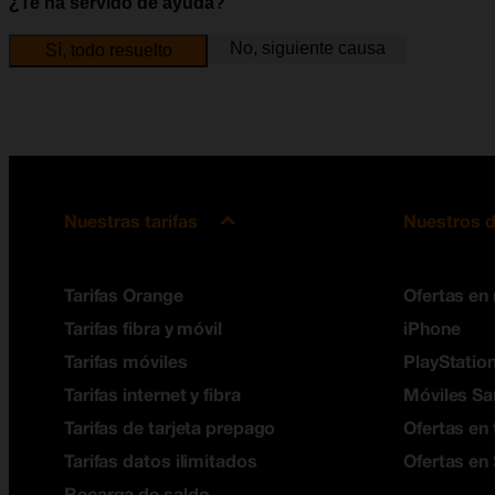
¿Te ha servido de ayuda?
No, siguiente causa
Sí, todo resuelto
Nuestras tarifas
Nuestros d
Tarifas Orange
Ofertas en
Tarifas fibra y móvil
iPhone
Tarifas móviles
PlayStation
Tarifas internet y fibra
Móviles S
Tarifas de tarjeta prepago
Ofertas en 
Tarifas datos ilimitados
Ofertas en
Recarga de saldo