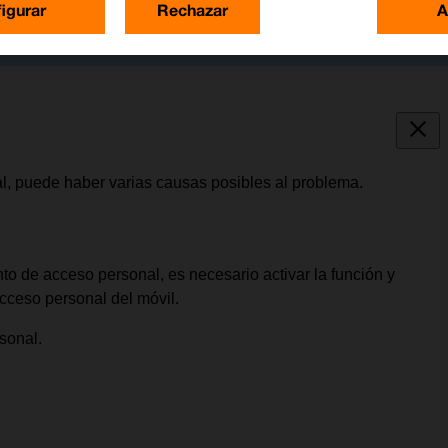
igurar
Rechazar
A
al, puede haber varias causas posibles al problema.
to de acceso personal, es necesario activar la función y
acceso personal del móvil.
sonal.