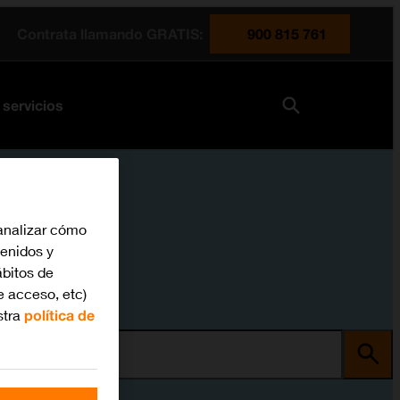
Contrata llamando GRATIS:
900 815 761
 servicios
analizar cómo
tenidos y
bitos de
e acceso, etc)
stra
política de
ma