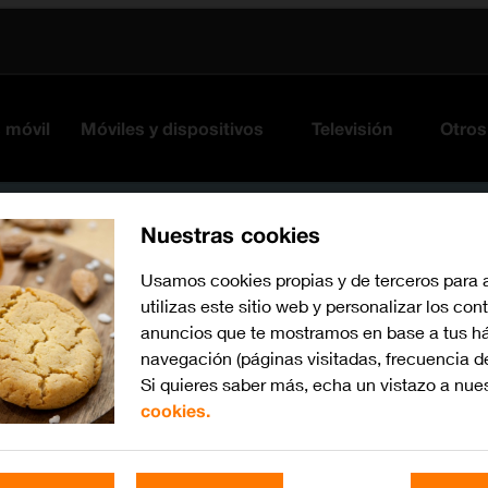
s móvil
Móviles y dispositivos
Televisión
Otros
Nuestras cookies
Usamos cookies propias y de terceros para 
utilizas este sitio web y personalizar los con
anuncios que te mostramos en base a tus há
navegación (páginas visitadas, frecuencia d
Si quieres saber más, echa un vistazo a nue
cookies.
iOS 12.0
Busca por problema o te