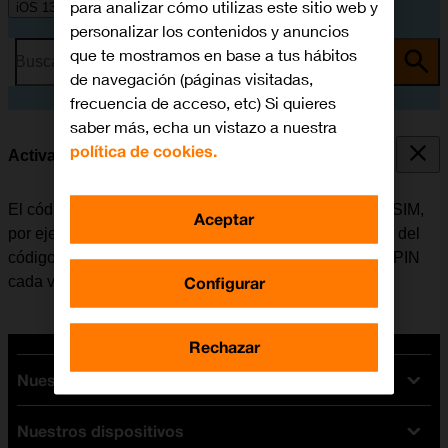
para analizar cómo utilizas este sitio web y
iOS 13.0
personalizar los contenidos y anuncios
que te mostramos en base a tus hábitos
Busca por problema o tema
de navegación (páginas visitadas,
frecuencia de acceso, etc) Si quieres
saber más, echa un vistazo a nuestra
política de cookies.
Activar o desactivar el uso del código PIN
El código PIN evita que otros puedan utilizar la tarjeta SIM,
Aceptar
por ejemplo, en caso de robo del móvil. Cuando el uso del
código PIN está activado, se debe introducir el código PIN
Configurar
cada vez que se enciende el móvil.
Rechazar
Nuestras tarifas
Nuestros dispositivos
Tarifas Orange