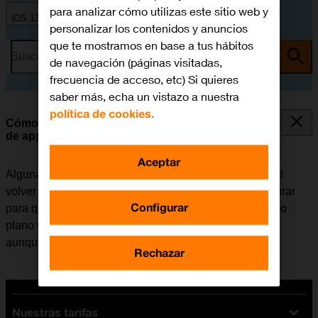
para analizar cómo utilizas este sitio web y
iOS 13.0
personalizar los contenidos y anuncios
que te mostramos en base a tus hábitos
Busca por problema o tema
de navegación (páginas visitadas,
frecuencia de acceso, etc) Si quieres
saber más, echa un vistazo a nuestra
política de cookies.
Cómo seleccionar los ajustes de la actualización
de apps en segundo plano
Aceptar
Algunas apps siguen funcionando en segundo plano al
volver a la pantalla de inicio. El móvil se puede configurar
Configurar
para que actualice el contenido de las apps en segundo
plano y así se puede seguir recibiendo notificaciones
aunque una app no esté activa.
Rechazar
Nuestras tarifas