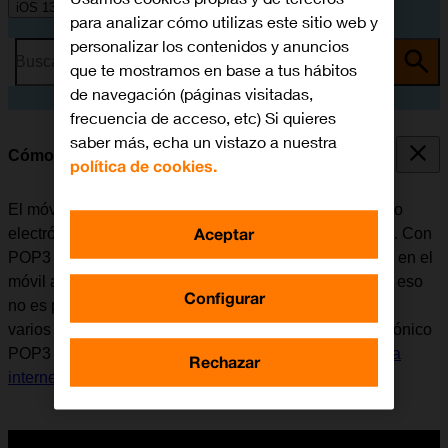
iOS 13.0
para analizar cómo utilizas este sitio web y
personalizar los contenidos y anuncios
Busca por problema o tema
que te mostramos en base a tus hábitos
de navegación (páginas visitadas,
frecuencia de acceso, etc) Si quieres
saber más, echa un vistazo a nuestra
Cómo configurar el correo electrónico POP3
política de cookies.
El móvil se puede configurar para enviar y recibir correo
Aceptar
electrónico desde varias cuentas de correo electrónico. Con
POP3 se descarga el correo electrónico de forma local en el
móvil al mismo tiempo que se elimina del servidor. Por eso
Configurar
no es posible tener acceso al correo electrónico desde
varios dispositivos. Antes de configurar el correo electrónico
POP3 en el móvil, es necesario
configurar el móvil para
Rechazar
internet
.