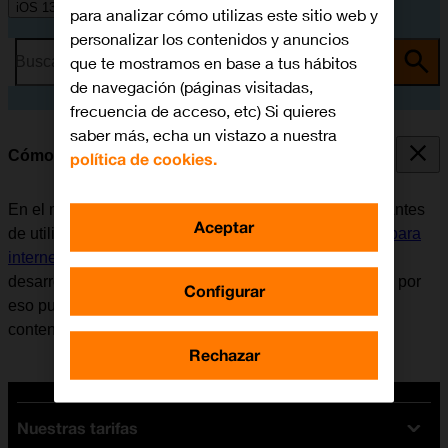
iOS 13.0
para analizar cómo utilizas este sitio web y
personalizar los contenidos y anuncios
que te mostramos en base a tus hábitos
Busca por problema o tema
de navegación (páginas visitadas,
frecuencia de acceso, etc) Si quieres
saber más, echa un vistazo a nuestra
Cómo utilizar Facebook
política de cookies.
En el móvil se puede utilizar la aplicación Facebook. Antes
Aceptar
de utilizar Facebook, es necesario
configurar el móvil para
internet
e
instalar Facebook
. Tener en cuenta que el
desarrollador de aplicaciones va actualizando la app y por
Configurar
eso puede ser que no coincida exactamente con el
contenido de esta instrucción.
Rechazar
Nuestras tarifas