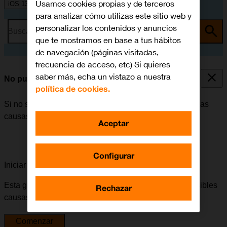
Usamos cookies propias y de terceros
iOS 13.0
para analizar cómo utilizas este sitio web y
personalizar los contenidos y anuncios
Busca por problema o tema
que te mostramos en base a tus hábitos
de navegación (páginas visitadas,
frecuencia de acceso, etc) Si quieres
saber más, echa un vistazo a nuestra
No puedo enviar ni recibir SMS
política de cookies.
Si no se puede enviar ni recibir SMS, puede haber varias
causas posibles al problema.
Aceptar
Configurar
Iniciar la guía para solucionar tu problema
Esta guía te va a conducir a través de una serie de posibles
Rechazar
causas y soluciones al problema.
Comenzar