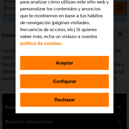
para analizar cómo utilizas este sitio web y
personalizar los contenidos y anuncios
Busca por problema o tema
que te mostramos en base a tus hábitos
de navegación (páginas visitadas,
frecuencia de acceso, etc) Si quieres
Cómo configurar el móvil para internet
saber más, echa un vistazo a nuestra
política de cookies.
La conexión de internet se utiliza en muchas funciones del
móvil, por ejemplo, al usar el navegador, recibir correo
Aceptar
electrónico, instalar apps, etc. La tablet se puede conectar a
internet una vez se
ha activado la eSIM
. Si no es el caso, se
puede configurar el móvil para internet de forma manual.
Configurar
Rechazar
Nuestras tarifas
Nuestros dispositivos
Tarifas Orange