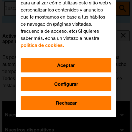
para analizar cómo utilizas este sitio web y
Busca por problema o tema
personalizar los contenidos y anuncios
que te mostramos en base a tus hábitos
de navegación (páginas visitadas,
frecuencia de acceso, etc) Si quieres
Activar o desactivar la eliminación automática de
saber más, echa un vistazo a nuestra
apps no utilizadas
política de cookies.
Es posible configurar el móvil para que elimine de forma
Aceptar
automática las apps que no se han utilizado durante mucho
tiempo y así liberar espacio en la memoria del teléfono.
Todos los ajustes de las apps y los datos se guardan y se
Configurar
restauran al volver a instalar la app de App Store.
Rechazar
Nuestras tarifas
Nuestros dispositivos
Tarifas Orange